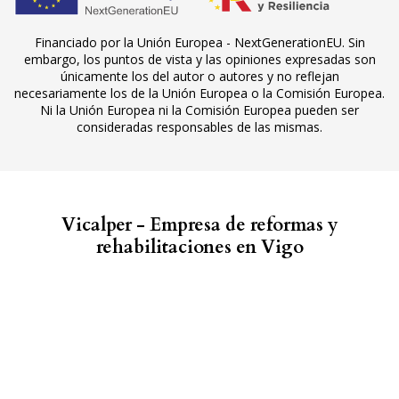
Financiado por la Unión Europea - NextGenerationEU. Sin
embargo, los puntos de vista y las opiniones expresadas son
únicamente los del autor o autores y no reflejan
necesariamente los de la Unión Europea o la Comisión Europea.
Ni la Unión Europea ni la Comisión Europea pueden ser
consideradas responsables de las mismas.
Vicalper - Empresa de reformas y
rehabilitaciones en Vigo
Con más de 30 años de experiencia en el sector
ofrecemos a nuestros clientes los mejores resultados
en cada proyecto. Llevamos a cabo reformas,
rehabilitaciones, mantenimiento de comunidades,
reparación y mantenimiento de fachadas y cubiertas,
limpieza con chorreo de arena, construcción de