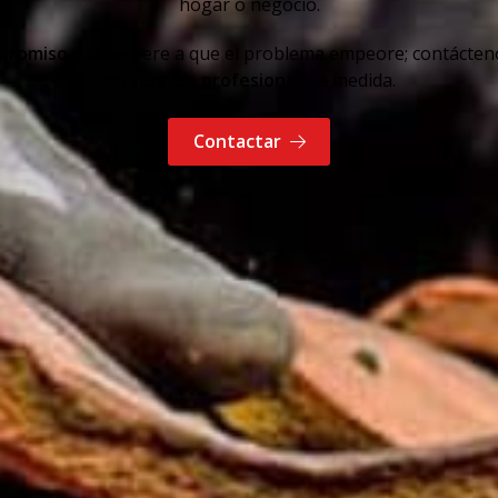
hogar o negocio.
mpromiso
y no espere a que el problema empeore; contácten
un
servicio profesional
y a medida.
Contactar