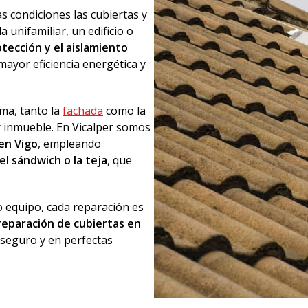
 condiciones las cubiertas y
 unifamiliar, un edificio o
otección y el aislamiento
ayor eficiencia energética y
ima, tanto la
fachada
como la
r inmueble. En Vicalper somos
en Vigo
, empleando
el sándwich o la teja
, que
o equipo, cada reparación es
reparación de cubiertas en
seguro y en perfectas