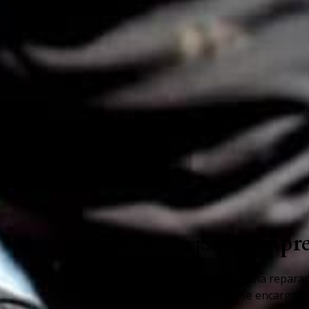
¡Solicite p
¿Su cubierta necesita una reparac
cubiertas en Vigo se encarga d