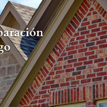
eparación
go