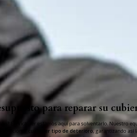
resupuesto para reparar su cubie
ión? En Vicalper estamos aquí para solventarlo. Nuestro eq
e solucionar
cualquier tipo de deterioro
, garantizando así 